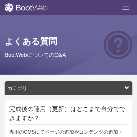
M
e
n
u
よくある質問
BootWebについてのQ&A
カテゴリ
完成後の運用（更新）はどこまで自分でで
きますか？
専用のCMSにてページの追加やコンテンツの追加・